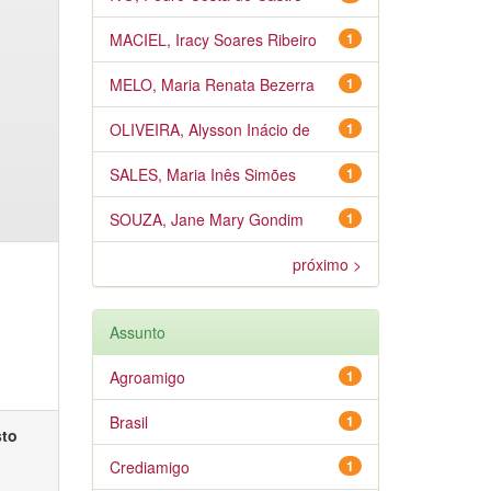
MACIEL, Iracy Soares Ribeiro
1
MELO, Maria Renata Bezerra
1
OLIVEIRA, Alysson Inácio de
1
SALES, Maria Inês Simões
1
SOUZA, Jane Mary Gondim
1
próximo >
Assunto
Agroamigo
1
Brasil
1
sto
Crediamigo
1