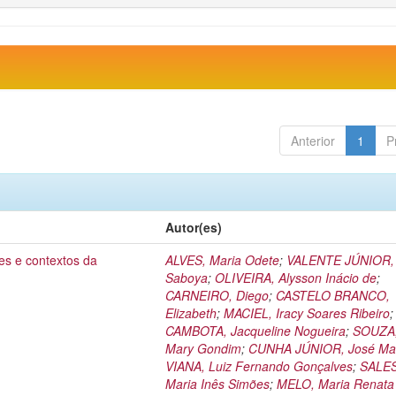
Anterior
1
P
Autor(es)
es e contextos da
ALVES, Maria Odete
;
VALENTE JÚNIOR, 
Saboya
;
OLIVEIRA, Alysson Inácio de
;
CARNEIRO, Diego
;
CASTELO BRANCO,
Elizabeth
;
MACIEL, Iracy Soares Ribeiro
;
CAMBOTA, Jacqueline Nogueira
;
SOUZA,
Mary Gondim
;
CUNHA JÚNIOR, José Mar
VIANA, Luiz Fernando Gonçalves
;
SALES
Maria Inês Simões
;
MELO, Maria Renata