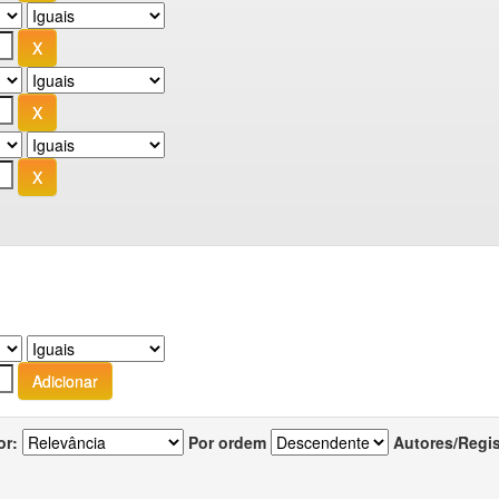
or:
Por ordem
Autores/Regi