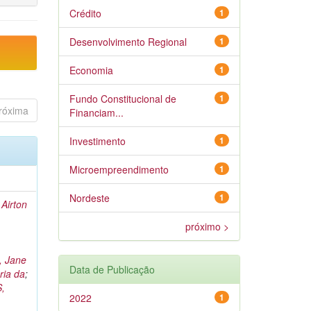
Crédito
1
Desenvolvimento Regional
1
Economia
1
Fundo Constitucional de
1
róxima
Financiam...
Investimento
1
Microempreendimento
1
Nordeste
1
Airton
próximo >
 Jane
Data de Publicação
ia da
;
,
2022
1