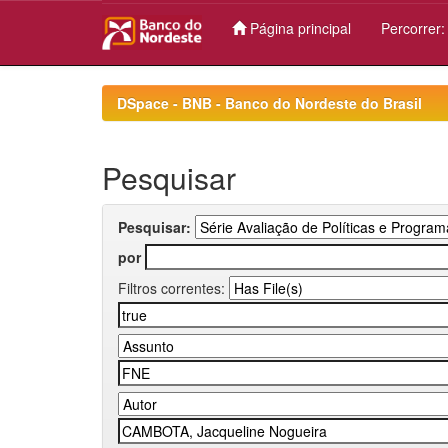
Página principal
Percorrer
Skip
navigation
DSpace - BNB - Banco do Nordeste do Brasil
Pesquisar
Pesquisar:
por
Filtros correntes: