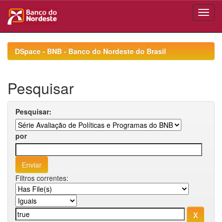
Skip
navigation
DSpace - BNB - Banco do Nordeste do Brasil
Pesquisar
Pesquisar:
por
Filtros correntes: