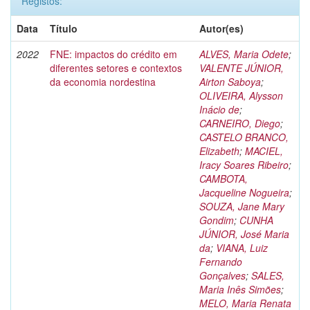
Registos:
Data
Título
Autor(es)
2022
FNE: impactos do crédito em
ALVES, Maria Odete
;
diferentes setores e contextos
VALENTE JÚNIOR,
da economia nordestina
Airton Saboya
;
OLIVEIRA, Alysson
Inácio de
;
CARNEIRO, Diego
;
CASTELO BRANCO,
Elizabeth
;
MACIEL,
Iracy Soares Ribeiro
;
CAMBOTA,
Jacqueline Nogueira
;
SOUZA, Jane Mary
Gondim
;
CUNHA
JÚNIOR, José Maria
da
;
VIANA, Luiz
Fernando
Gonçalves
;
SALES,
Maria Inês Simões
;
MELO, Maria Renata