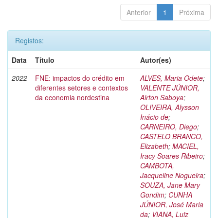
Anterior
1
Próxima
Registos:
Data
Título
Autor(es)
2022
FNE: impactos do crédito em
ALVES, Maria Odete
;
diferentes setores e contextos
VALENTE JÚNIOR,
da economia nordestina
Airton Saboya
;
OLIVEIRA, Alysson
Inácio de
;
CARNEIRO, Diego
;
CASTELO BRANCO,
Elizabeth
;
MACIEL,
Iracy Soares Ribeiro
;
CAMBOTA,
Jacqueline Nogueira
;
SOUZA, Jane Mary
Gondim
;
CUNHA
JÚNIOR, José Maria
da
;
VIANA, Luiz