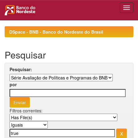
Skip
navigation
DSpace - BNB - Banco do Nordeste do Brasil
Pesquisar
Pesquisar:
por
Filtros correntes: