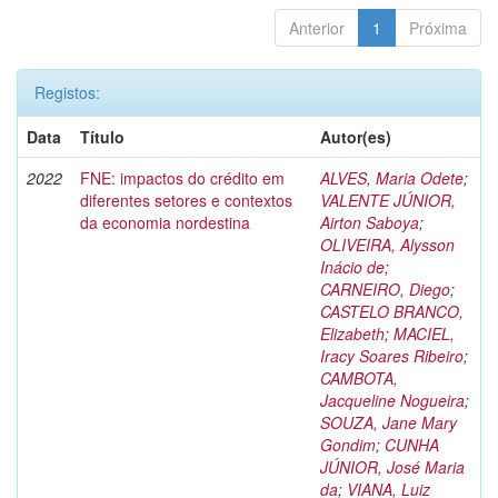
Anterior
1
Próxima
Registos:
Data
Título
Autor(es)
2022
FNE: impactos do crédito em
ALVES, Maria Odete
;
diferentes setores e contextos
VALENTE JÚNIOR,
da economia nordestina
Airton Saboya
;
OLIVEIRA, Alysson
Inácio de
;
CARNEIRO, Diego
;
CASTELO BRANCO,
Elizabeth
;
MACIEL,
Iracy Soares Ribeiro
;
CAMBOTA,
Jacqueline Nogueira
;
SOUZA, Jane Mary
Gondim
;
CUNHA
JÚNIOR, José Maria
da
;
VIANA, Luiz