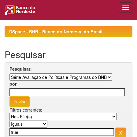
Skip
navigation
DSpace - BNB - Banco do Nordeste do Brasil
Pesquisar
Pesquisar:
por
Filtros correntes: