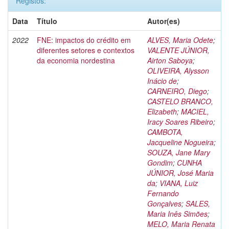
Registos:
Data
Título
Autor(es)
2022
FNE: impactos do crédito em
ALVES, Maria Odete
;
diferentes setores e contextos
VALENTE JÚNIOR,
da economia nordestina
Airton Saboya
;
OLIVEIRA, Alysson
Inácio de
;
CARNEIRO, Diego
;
CASTELO BRANCO,
Elizabeth
;
MACIEL,
Iracy Soares Ribeiro
;
CAMBOTA,
Jacqueline Nogueira
;
SOUZA, Jane Mary
Gondim
;
CUNHA
JÚNIOR, José Maria
da
;
VIANA, Luiz
Fernando
Gonçalves
;
SALES,
Maria Inês Simões
;
MELO, Maria Renata