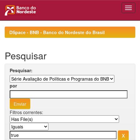
Skip
navigation
DSpace - BNB - Banco do Nordeste do Brasil
Pesquisar
Pesquisar:
por
Filtros correntes: