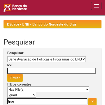
Skip
navigation
DSpace - BNB - Banco do Nordeste do Brasil
Pesquisar
Pesquisar:
por
Filtros correntes: