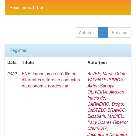
Resultados 1-1 de 1.
Anterior
1
Próxima
Registos:
Data
Título
Autor(es)
2022
FNE: impactos do crédito em
ALVES, Maria Odete
;
diferentes setores e contextos
VALENTE JÚNIOR,
da economia nordestina
Airton Saboya
;
OLIVEIRA, Alysson
Inácio de
;
CARNEIRO, Diego
;
CASTELO BRANCO,
Elizabeth
;
MACIEL,
Iracy Soares Ribeiro
;
CAMBOTA,
Jacqueline Nogueira
;