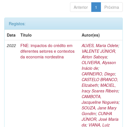
Anterior
1
Próxima
Registos:
Data
Título
Autor(es)
2022
FNE: impactos do crédito em
ALVES, Maria Odete
;
diferentes setores e contextos
VALENTE JÚNIOR,
da economia nordestina
Airton Saboya
;
OLIVEIRA, Alysson
Inácio de
;
CARNEIRO, Diego
;
CASTELO BRANCO,
Elizabeth
;
MACIEL,
Iracy Soares Ribeiro
;
CAMBOTA,
Jacqueline Nogueira
;
SOUZA, Jane Mary
Gondim
;
CUNHA
JÚNIOR, José Maria
da
;
VIANA, Luiz