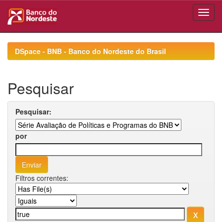
Skip
navigation
DSpace - BNB - Banco do Nordeste do Brasil
Pesquisar
Pesquisar:
por
Filtros correntes: