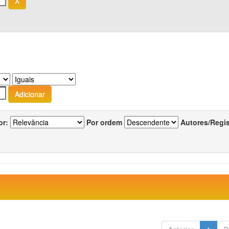
or:
Por ordem
Autores/Regi