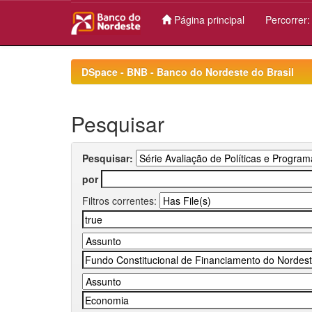
Página principal
Percorrer
Skip
navigation
DSpace - BNB - Banco do Nordeste do Brasil
Pesquisar
Pesquisar:
por
Filtros correntes: