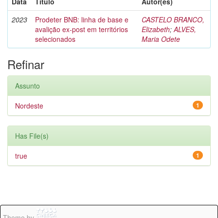
Data
Título
Autor(es)
2023
Prodeter BNB: linha de base e
CASTELO BRANCO,
avalição ex-post em territórios
Elizabeth
;
ALVES,
selecionados
Maria Odete
Refinar
Assunto
Nordeste
1
Has File(s)
true
1
Theme by