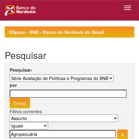
Skip
navigation
DSpace - BNB - Banco do Nordeste do Brasil
Pesquisar
Pesquisar:
por
Filtros correntes: