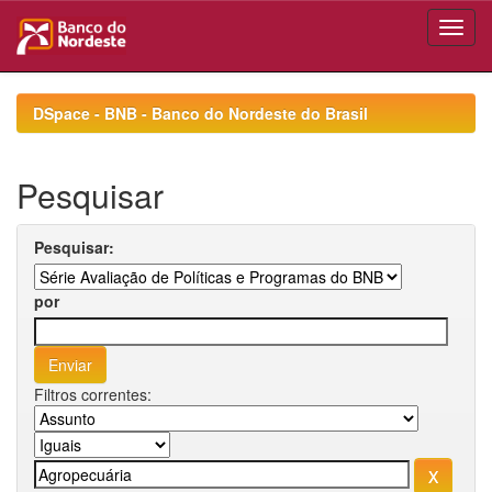
Skip
navigation
DSpace - BNB - Banco do Nordeste do Brasil
Pesquisar
Pesquisar:
por
Filtros correntes: