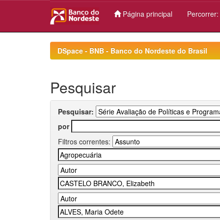
Página principal
Percorrer
Skip
navigation
DSpace - BNB - Banco do Nordeste do Brasil
Pesquisar
Pesquisar:
por
Filtros correntes: