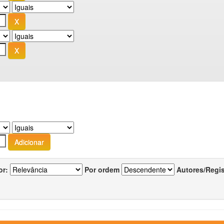
or:
Por ordem
Autores/Regi