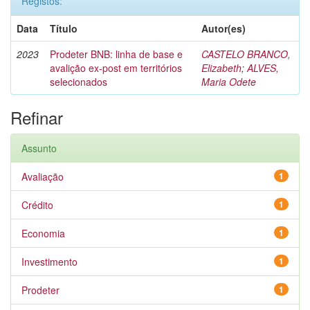
Registos:
Data
Título
Autor(es)
2023
Prodeter BNB: linha de base e
CASTELO BRANCO,
avalição ex-post em territórios
Elizabeth
;
ALVES,
selecionados
Maria Odete
Refinar
Assunto
Avaliação
1
Crédito
1
Economia
1
Investimento
1
Prodeter
1