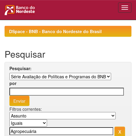
Skip
navigation
DSpace - BNB - Banco do Nordeste do Brasil
Pesquisar
Pesquisar:
por
Filtros correntes: