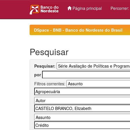
Página principal
Percorrer
Skip
navigation
DSpace - BNB - Banco do Nordeste do Brasil
Pesquisar
Pesquisar:
por
Filtros correntes: