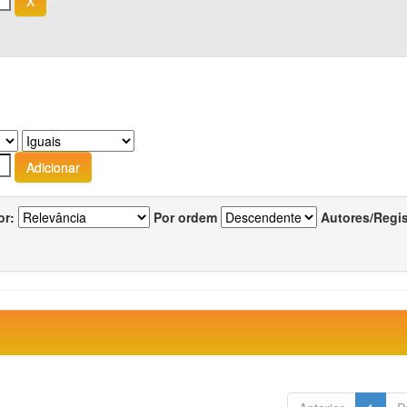
or:
Por ordem
Autores/Regi