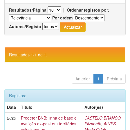
Resultados/Página
|
Ordenar registos por:
Por ordem
Autores/Registo
Resultados 1-1 de 1.
Anterior
1
Próxima
Registos:
Data
Título
Autor(es)
2023
Prodeter BNB: linha de base e
CASTELO BRANCO,
avalição ex-post em territórios
Elizabeth
;
ALVES,
selecionados
Maria Odete