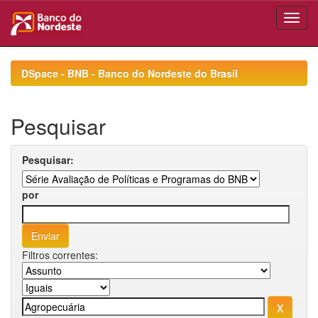
Skip
navigation
DSpace - BNB - Banco do Nordeste do Brasil
Pesquisar
Pesquisar:
por
Filtros correntes: