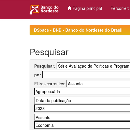
Página principal
Percorrer
Skip
navigation
DSpace - BNB - Banco do Nordeste do Brasil
Pesquisar
Pesquisar:
por
Filtros correntes: