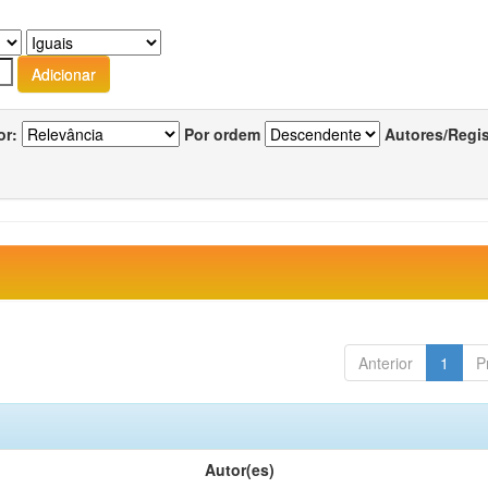
or:
Por ordem
Autores/Regi
Anterior
1
P
Autor(es)