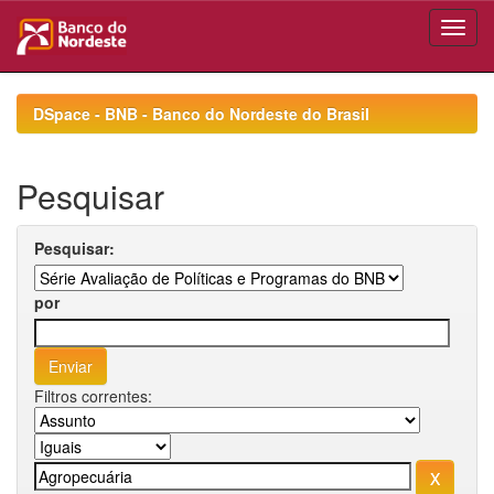
Skip
navigation
DSpace - BNB - Banco do Nordeste do Brasil
Pesquisar
Pesquisar:
por
Filtros correntes: