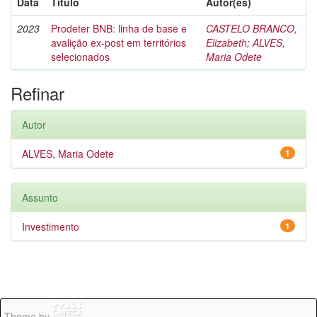
Data
Título
Autor(es)
2023
Prodeter BNB: linha de base e
CASTELO BRANCO,
avalição ex-post em territórios
Elizabeth
;
ALVES,
selecionados
Maria Odete
Refinar
Autor
ALVES, Maria Odete
1
Assunto
Investimento
1
Theme by