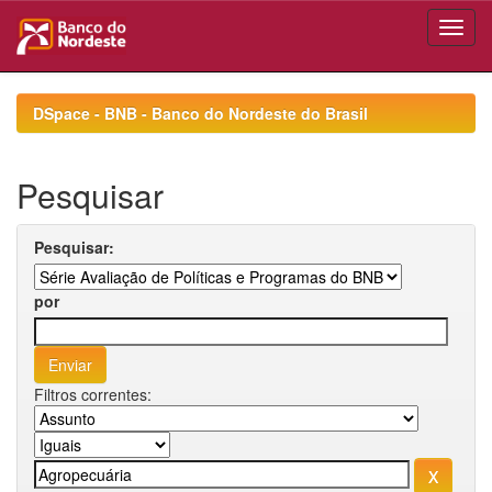
Skip
navigation
DSpace - BNB - Banco do Nordeste do Brasil
Pesquisar
Pesquisar:
por
Filtros correntes: