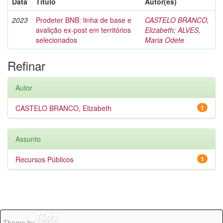
Data
Título
Autor(es)
2023
Prodeter BNB: linha de base e
CASTELO BRANCO,
avalição ex-post em territórios
Elizabeth
;
ALVES,
selecionados
Maria Odete
Refinar
Autor
CASTELO BRANCO, Elizabeth
1
Assunto
Recursos Públicos
1
Theme by