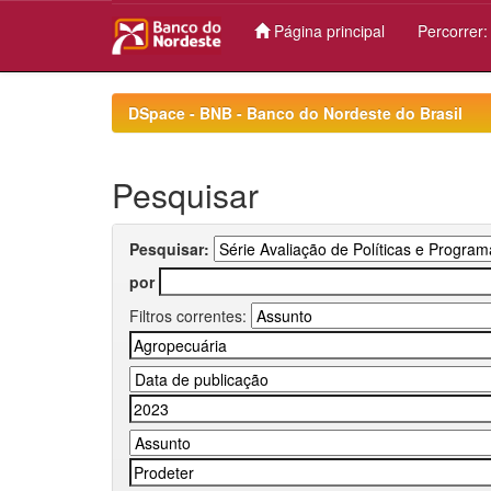
Página principal
Percorrer
Skip
navigation
DSpace - BNB - Banco do Nordeste do Brasil
Pesquisar
Pesquisar:
por
Filtros correntes: