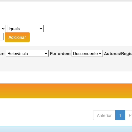
or:
Por ordem
Autores/Regi
Anterior
1
P