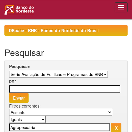
Skip
navigation
DSpace - BNB - Banco do Nordeste do Brasil
Pesquisar
Pesquisar:
por
Filtros correntes: