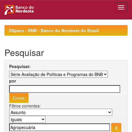
Skip
navigation
DSpace - BNB - Banco do Nordeste do Brasil
Pesquisar
Pesquisar:
por
Filtros correntes: