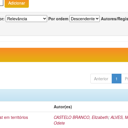
or:
Por ordem
Autores/Regi
Anterior
1
P
Autor(es)
t em territórios
CASTELO BRANCO, Elizabeth
;
ALVES, M
Odete