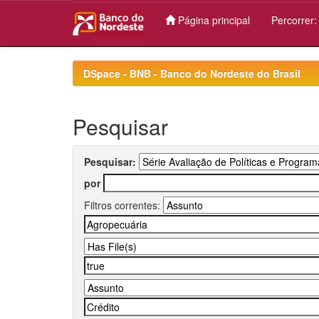
Página principal
Percorrer
Skip
navigation
DSpace - BNB - Banco do Nordeste do Brasil
Pesquisar
Pesquisar:
por
Filtros correntes: