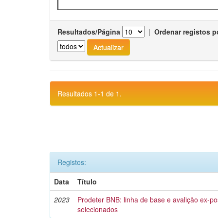
Resultados/Página
|
Ordenar registos p
Resultados 1-1 de 1.
Registos:
Data
Título
2023
Prodeter BNB: linha de base e avalição ex-pos
selecionados