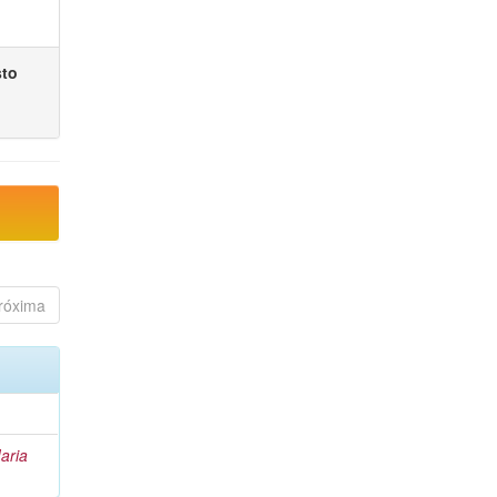
sto
róxima
aria