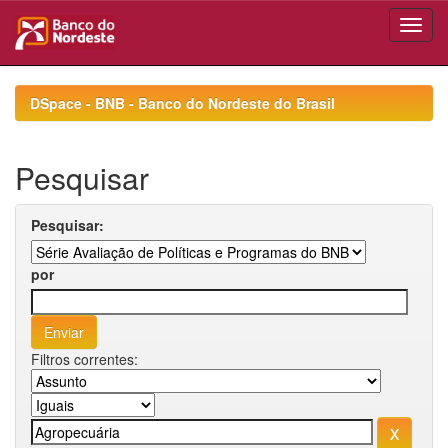
Skip
navigation
DSpace - BNB - Banco do Nordeste do Brasil
Pesquisar
Pesquisar:
por
Filtros correntes: