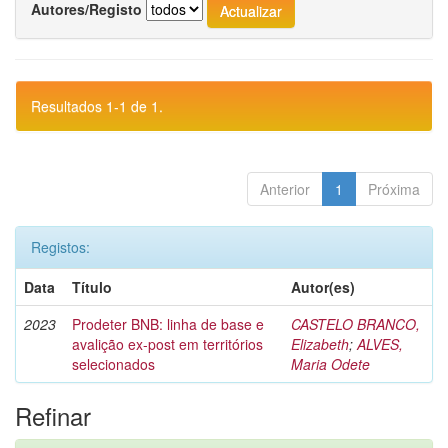
Autores/Registo
Resultados 1-1 de 1.
Anterior
1
Próxima
Registos:
Data
Título
Autor(es)
2023
Prodeter BNB: linha de base e
CASTELO BRANCO,
avalição ex-post em territórios
Elizabeth
;
ALVES,
selecionados
Maria Odete
Refinar