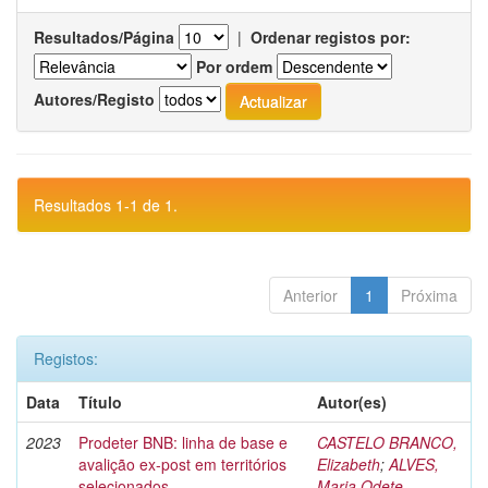
Resultados/Página
|
Ordenar registos por:
Por ordem
Autores/Registo
Resultados 1-1 de 1.
Anterior
1
Próxima
Registos:
Data
Título
Autor(es)
2023
Prodeter BNB: linha de base e
CASTELO BRANCO,
avalição ex-post em territórios
Elizabeth
;
ALVES,
selecionados
Maria Odete