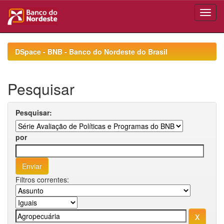
Skip
navigation
DSpace - BNB - Banco do Nordeste do Brasil
Pesquisar
Pesquisar:
por
Filtros correntes: