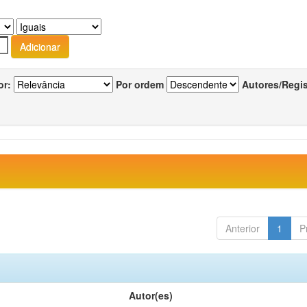
or:
Por ordem
Autores/Regi
Anterior
1
P
Autor(es)