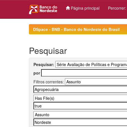
Página principal
Percorrer
Skip
navigation
DSpace - BNB - Banco do Nordeste do Brasil
Pesquisar
Pesquisar:
por
Filtros correntes: