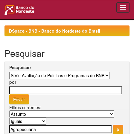
Skip
navigation
DSpace - BNB - Banco do Nordeste do Brasil
Pesquisar
Pesquisar:
por
Filtros correntes: