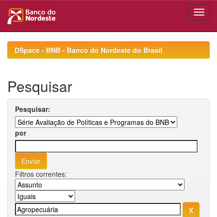
Skip
navigation
DSpace - BNB - Banco do Nordeste do Brasil
Pesquisar
Pesquisar:
por
Filtros correntes: