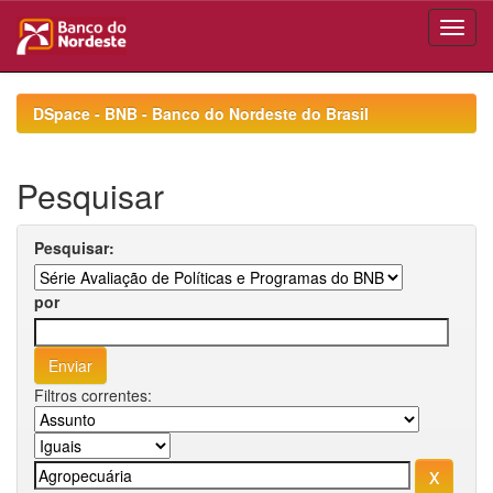
Skip
navigation
DSpace - BNB - Banco do Nordeste do Brasil
Pesquisar
Pesquisar:
por
Filtros correntes: