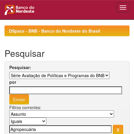
Skip
navigation
DSpace - BNB - Banco do Nordeste do Brasil
Pesquisar
Pesquisar:
por
Filtros correntes: