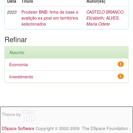
Data
Título
Autor(es)
2023
Prodeter BNB: linha de base e
CASTELO BRANCO,
avalição ex-post em territórios
Elizabeth
;
ALVES,
selecionados
Maria Odete
Refinar
Assunto
Economia
1
Investimento
1
Theme by
DSpace Software
Copyright © 2002-2009 The DSpace Foundation -