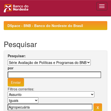
Skip
navigation
DSpace - BNB - Banco do Nordeste do Brasil
Pesquisar
Pesquisar:
por
Filtros correntes: