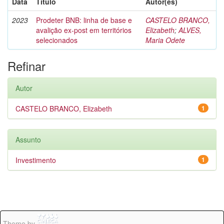
Data
Título
Autor(es)
2023
Prodeter BNB: linha de base e
CASTELO BRANCO,
avalição ex-post em territórios
Elizabeth
;
ALVES,
selecionados
Maria Odete
Refinar
Autor
CASTELO BRANCO, Elizabeth
1
Assunto
Investimento
1
Theme by