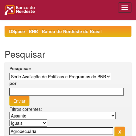
Skip
navigation
DSpace - BNB - Banco do Nordeste do Brasil
Pesquisar
Pesquisar:
por
Filtros correntes: