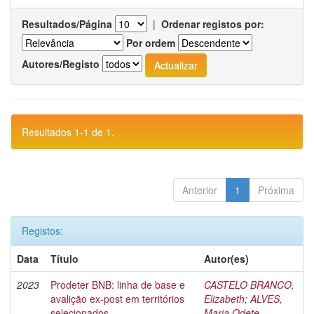
Resultados/Página
|
Ordenar registos por:
Por ordem
Autores/Registo
Resultados 1-1 de 1.
Anterior
1
Próxima
Registos:
Data
Título
Autor(es)
2023
Prodeter BNB: linha de base e
CASTELO BRANCO,
avalição ex-post em territórios
Elizabeth
;
ALVES,
selecionados
Maria Odete