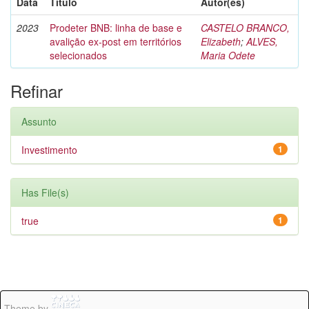
Data
Título
Autor(es)
2023
Prodeter BNB: linha de base e
CASTELO BRANCO,
avalição ex-post em territórios
Elizabeth
;
ALVES,
selecionados
Maria Odete
Refinar
Assunto
Investimento
1
Has File(s)
true
1
Theme by