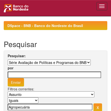
Skip
navigation
DSpace - BNB - Banco do Nordeste do Brasil
Pesquisar
Pesquisar:
por
Filtros correntes: