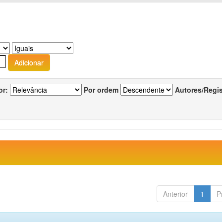
or:
Por ordem
Autores/Regi
Anterior
1
P