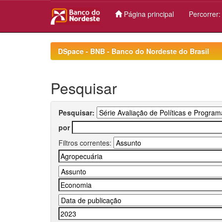
Página principal
Percorrer
Skip
navigation
DSpace - BNB - Banco do Nordeste do Brasil
Pesquisar
Pesquisar:
por
Filtros correntes: