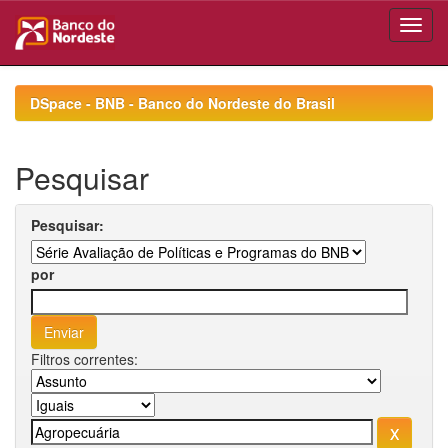
Skip
navigation
DSpace - BNB - Banco do Nordeste do Brasil
Pesquisar
Pesquisar:
por
Filtros correntes: