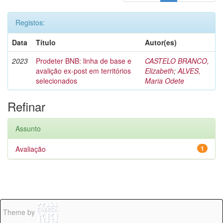
Registos:
Data
Título
Autor(es)
2023
Prodeter BNB: linha de base e
CASTELO BRANCO,
avalição ex-post em territórios
Elizabeth
;
ALVES,
selecionados
Maria Odete
Refinar
Assunto
Avaliação
1
Theme by