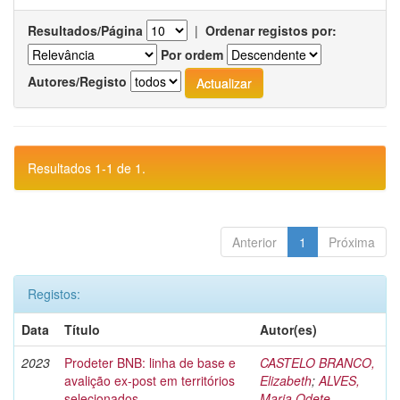
Resultados/Página
|
Ordenar registos por:
Por ordem
Autores/Registo
Resultados 1-1 de 1.
Anterior
1
Próxima
Registos:
Data
Título
Autor(es)
2023
Prodeter BNB: linha de base e
CASTELO BRANCO,
avalição ex-post em territórios
Elizabeth
;
ALVES,
selecionados
Maria Odete