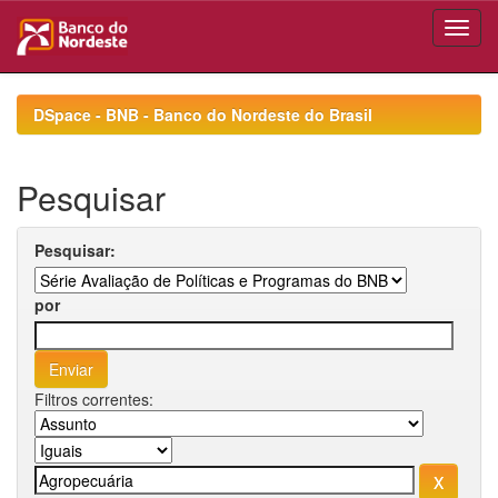
Skip
navigation
DSpace - BNB - Banco do Nordeste do Brasil
Pesquisar
Pesquisar:
por
Filtros correntes: