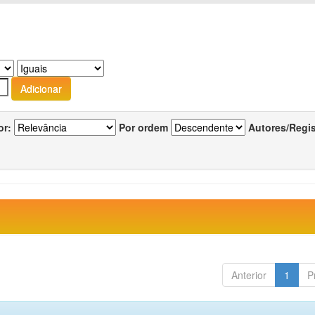
or:
Por ordem
Autores/Regi
Anterior
1
P