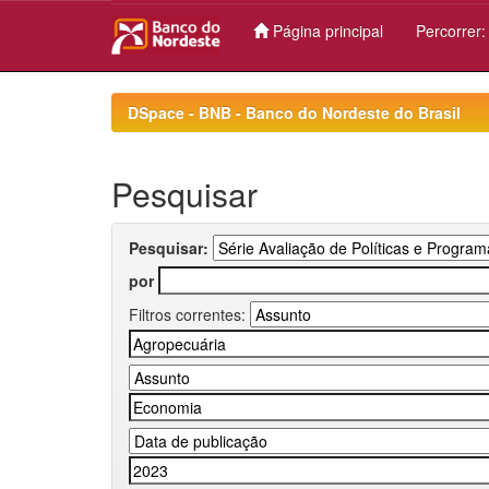
Página principal
Percorrer
Skip
navigation
DSpace - BNB - Banco do Nordeste do Brasil
Pesquisar
Pesquisar:
por
Filtros correntes: