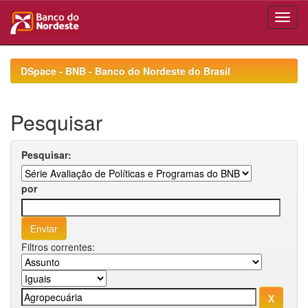
Skip
navigation
DSpace - BNB - Banco do Nordeste do Brasil
Pesquisar
Pesquisar:
por
Filtros correntes: