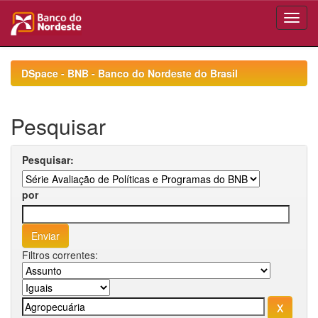
Skip
navigation
DSpace - BNB - Banco do Nordeste do Brasil
Pesquisar
Pesquisar:
por
Filtros correntes: