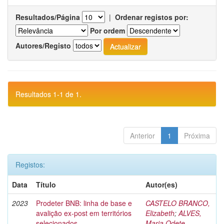
Resultados/Página
|
Ordenar registos por:
Por ordem
Autores/Registo
Resultados 1-1 de 1.
Anterior
1
Próxima
Registos:
Data
Título
Autor(es)
2023
Prodeter BNB: linha de base e
CASTELO BRANCO,
avalição ex-post em territórios
Elizabeth
;
ALVES,
selecionados
Maria Odete