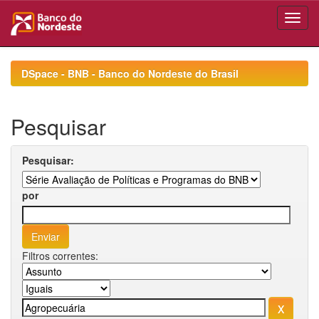
Skip
navigation
DSpace - BNB - Banco do Nordeste do Brasil
Pesquisar
Pesquisar:
por
Filtros correntes: