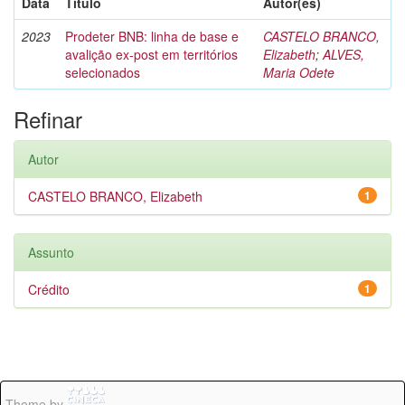
Data
Título
Autor(es)
2023
Prodeter BNB: linha de base e
CASTELO BRANCO,
avalição ex-post em territórios
Elizabeth
;
ALVES,
selecionados
Maria Odete
Refinar
Autor
CASTELO BRANCO, Elizabeth
1
Assunto
Crédito
1
Theme by