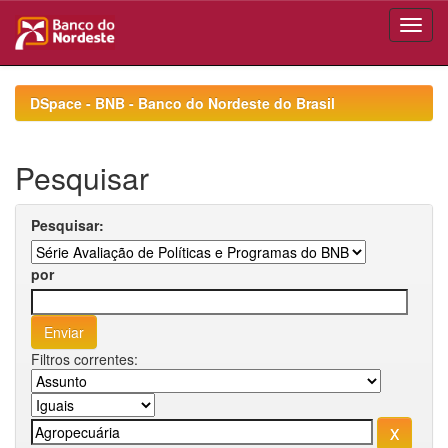
Skip
navigation
DSpace - BNB - Banco do Nordeste do Brasil
Pesquisar
Pesquisar:
por
Filtros correntes: