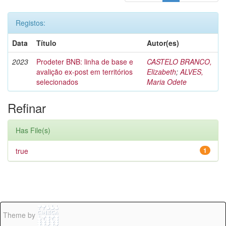
Registos:
Data
Título
Autor(es)
2023
Prodeter BNB: linha de base e
CASTELO BRANCO,
avalição ex-post em territórios
Elizabeth
;
ALVES,
selecionados
Maria Odete
Refinar
Has File(s)
true
1
Theme by