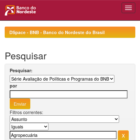
Skip
navigation
DSpace - BNB - Banco do Nordeste do Brasil
Pesquisar
Pesquisar:
por
Filtros correntes: