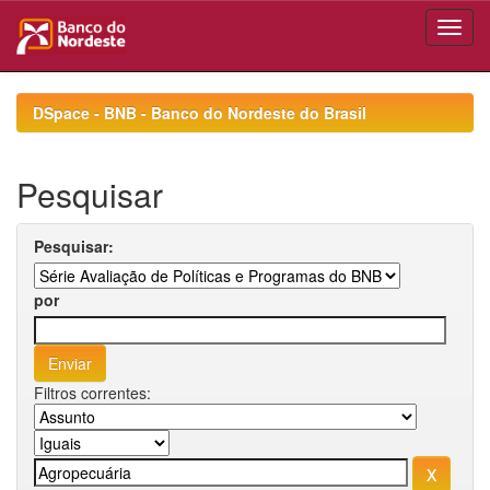
Skip
navigation
DSpace - BNB - Banco do Nordeste do Brasil
Pesquisar
Pesquisar:
por
Filtros correntes: