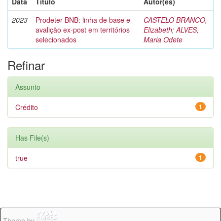
Data
Título
Autor(es)
2023
Prodeter BNB: linha de base e
CASTELO BRANCO,
avalição ex-post em territórios
Elizabeth
;
ALVES,
selecionados
Maria Odete
Refinar
Assunto
Crédito
1
Has File(s)
true
1
Theme by