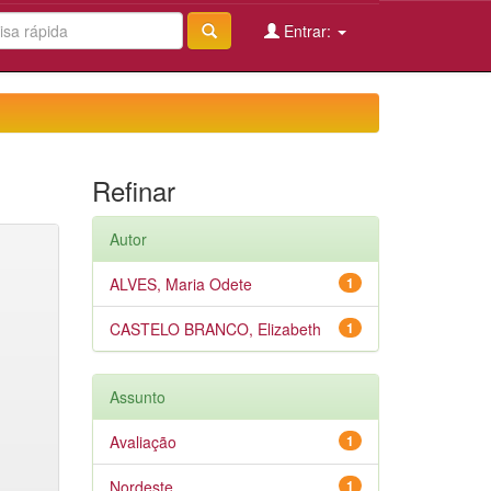
Entrar:
Refinar
Autor
ALVES, Maria Odete
1
CASTELO BRANCO, Elizabeth
1
Assunto
Avaliação
1
Nordeste
1