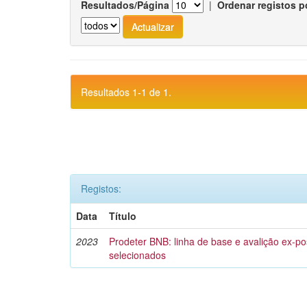
Resultados/Página
|
Ordenar registos p
Resultados 1-1 de 1.
Registos:
Data
Título
2023
Prodeter BNB: linha de base e avalição ex-pos
selecionados