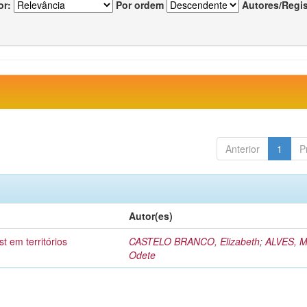
or:
Por ordem
Autores/Regi
Anterior
1
P
Autor(es)
t em territórios
CASTELO BRANCO, Elizabeth
;
ALVES, M
Odete