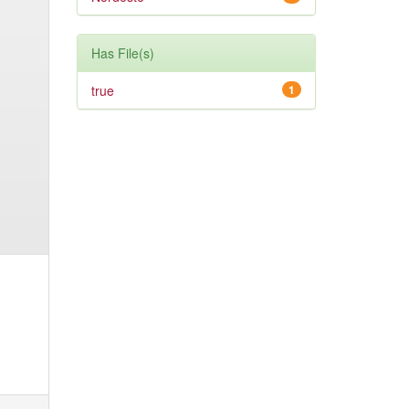
Has File(s)
true
1