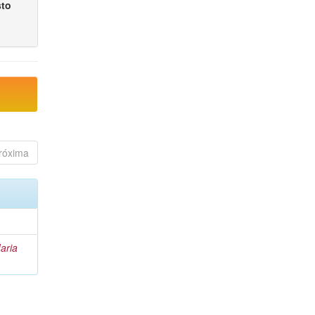
sto
róxima
aria