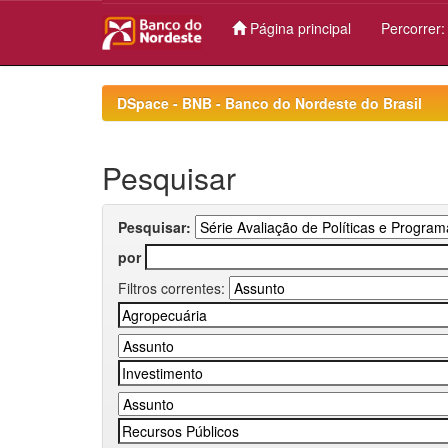
Página principal
Percorrer
Skip
navigation
DSpace - BNB - Banco do Nordeste do Brasil
Pesquisar
Pesquisar:
por
Filtros correntes: