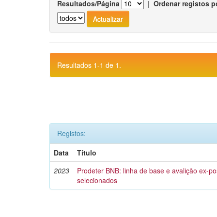
Resultados/Página
|
Ordenar registos p
Resultados 1-1 de 1.
Registos:
Data
Título
2023
Prodeter BNB: linha de base e avalição ex-pos
selecionados