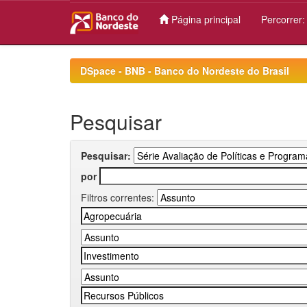
Página principal
Percorrer
Skip
navigation
DSpace - BNB - Banco do Nordeste do Brasil
Pesquisar
Pesquisar:
por
Filtros correntes: