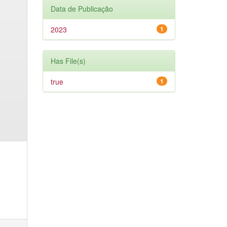
Data de Publicação
2023
1
Has File(s)
true
1