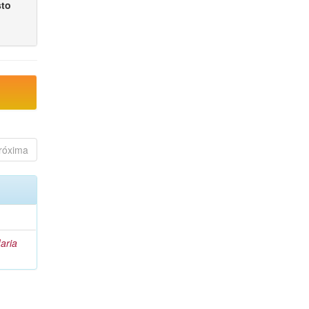
sto
róxima
aria