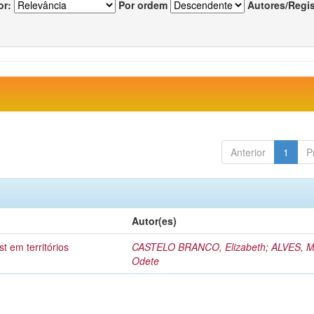
or:
Por ordem
Autores/Regi
Anterior
1
P
Autor(es)
t em territórios
CASTELO BRANCO, Elizabeth
;
ALVES, M
Odete