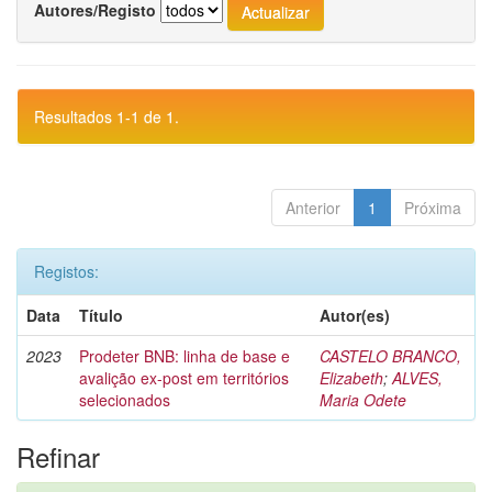
Autores/Registo
Resultados 1-1 de 1.
Anterior
1
Próxima
Registos:
Data
Título
Autor(es)
2023
Prodeter BNB: linha de base e
CASTELO BRANCO,
avalição ex-post em territórios
Elizabeth
;
ALVES,
selecionados
Maria Odete
Refinar