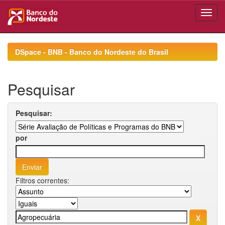
Skip
navigation
DSpace - BNB - Banco do Nordeste do Brasil
Pesquisar
Pesquisar:
por
Filtros correntes: