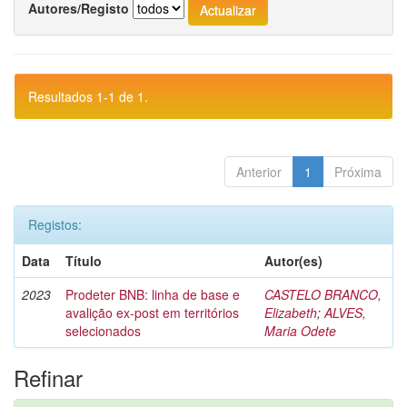
Autores/Registo
Resultados 1-1 de 1.
Anterior
1
Próxima
Registos:
Data
Título
Autor(es)
2023
Prodeter BNB: linha de base e
CASTELO BRANCO,
avalição ex-post em territórios
Elizabeth
;
ALVES,
selecionados
Maria Odete
Refinar