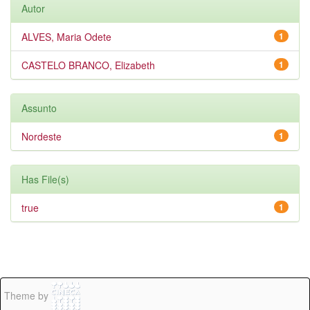
Autor
ALVES, Maria Odete
1
CASTELO BRANCO, Elizabeth
1
Assunto
Nordeste
1
Has File(s)
true
1
Theme by