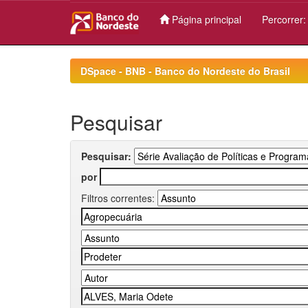
Página principal
Percorrer
Skip
navigation
DSpace - BNB - Banco do Nordeste do Brasil
Pesquisar
Pesquisar:
por
Filtros correntes: