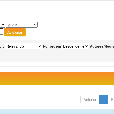
or:
Por ordem
Autores/Regi
Anterior
1
P