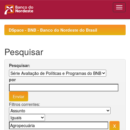
Skip
navigation
DSpace - BNB - Banco do Nordeste do Brasil
Pesquisar
Pesquisar:
por
Filtros correntes: