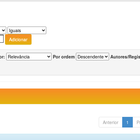
or:
Por ordem
Autores/Regi
Anterior
1
P