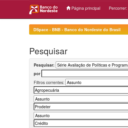
Página principal
Percorrer
Skip
navigation
DSpace - BNB - Banco do Nordeste do Brasil
Pesquisar
Pesquisar:
por
Filtros correntes: