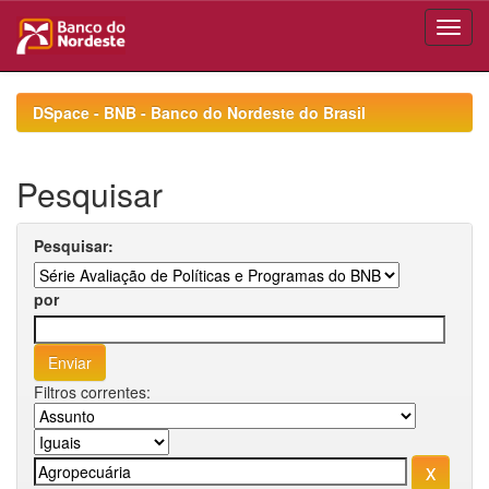
Skip
navigation
DSpace - BNB - Banco do Nordeste do Brasil
Pesquisar
Pesquisar:
por
Filtros correntes: