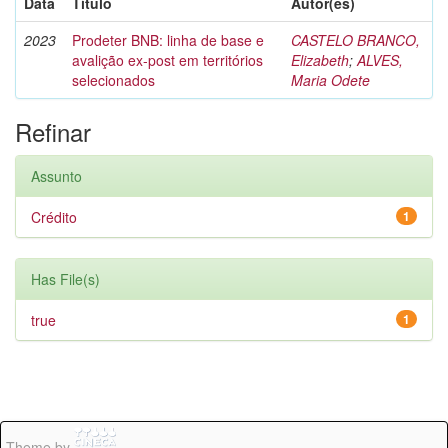
Data
Título
Autor(es)
2023
Prodeter BNB: linha de base e
CASTELO BRANCO,
avalição ex-post em territórios
Elizabeth
;
ALVES,
selecionados
Maria Odete
Refinar
Assunto
Crédito
1
Has File(s)
true
1
Theme by