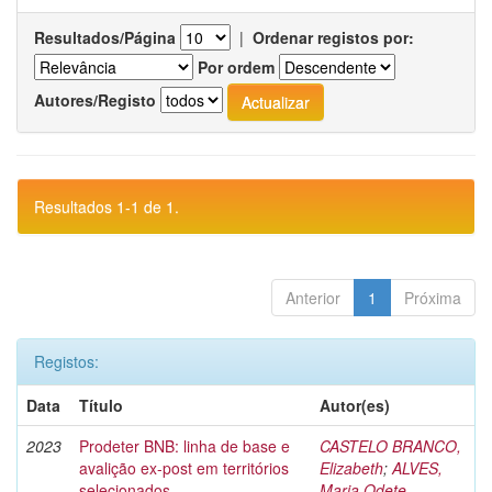
Resultados/Página
|
Ordenar registos por:
Por ordem
Autores/Registo
Resultados 1-1 de 1.
Anterior
1
Próxima
Registos:
Data
Título
Autor(es)
2023
Prodeter BNB: linha de base e
CASTELO BRANCO,
avalição ex-post em territórios
Elizabeth
;
ALVES,
selecionados
Maria Odete