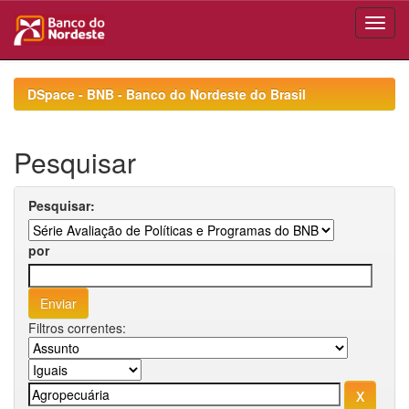
Skip
navigation
DSpace - BNB - Banco do Nordeste do Brasil
Pesquisar
Pesquisar:
por
Filtros correntes: